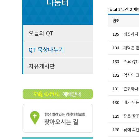
나눔터
Total 145건
2 페
번호
오늘의 QT
135
깨끗하지 
134
개혁은 
QT 묵상나누기
133
수요 Q
자유게시판
132
역사의 
131
존귀하나
130
내가 믿는
129
잠은 꿈
128
낮에 속