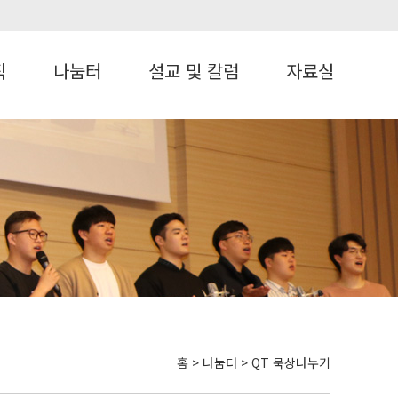
직
나눔터
설교 및 칼럼
자료실
홈 > 나눔터 > QT 묵상나누기