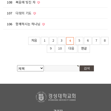
108
복음에 빚진 자
107
다윗의 기도
106
함께하시는 하나님
처음
1
2
3
5
6
7
8
4
9
10
다음
맨끝