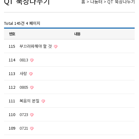
QT 묵상나누기
홈 > 나눔터 > QT 묵상나누기
Total 145건
4 페이지
번호
내용
115
부끄러워해야 할 것
114
0813
113
사랑
112
0805
111
복음의 본질
110
0723
109
0721