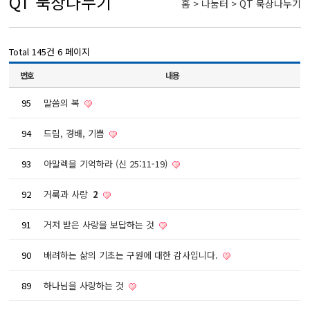
QT 묵상나누기
홈 > 나눔터 > QT 묵상나누기
Total 145건
6 페이지
번호
내용
95
말씀의 복
94
드림, 경배, 기쁨
93
아말렉을 기억하라 (신 25:11-19)
92
거룩과 사랑
2
91
거저 받은 사랑을 보답하는 것
90
배려하는 삶의 기초는 구원에 대한 감사입니다.
89
하나님을 사랑하는 것