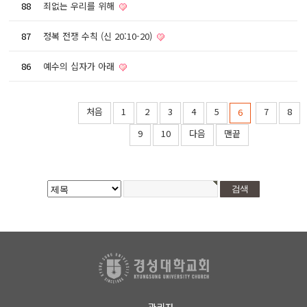
88
죄없는 우리를 위해
87
정복 전쟁 수칙 (신 20:10-20)
86
예수의 십자가 아래
처음
1
2
3
4
5
7
8
6
9
10
다음
맨끝