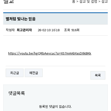
설교
홈 > 설교 및 칼럼 > 설교
별처럼 빛나는 믿음
작성자
최고관리자
26-02-10 10:18
조회
916회
https://youtu.be/hgQRbAevcuc?si=XS7mAAbYasDXkBKk
최근글
예전글
목록
댓글목록
등록된 댓글이 없습니다.