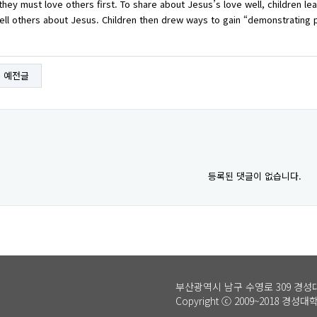
they must love others first. To share about Jesus’s love well, children l
tell others about Jesus. Children then drew ways to gain “demonstrating 
예전글
등록된 댓글이 없습니다.
부산광역시 남구 수영로 309 경
Copyright ⓒ 2009~2018 경성대학교