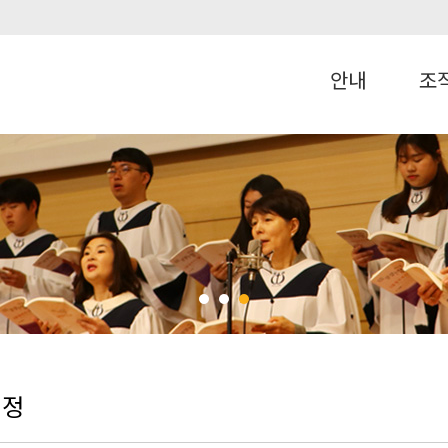
안내
조
행정